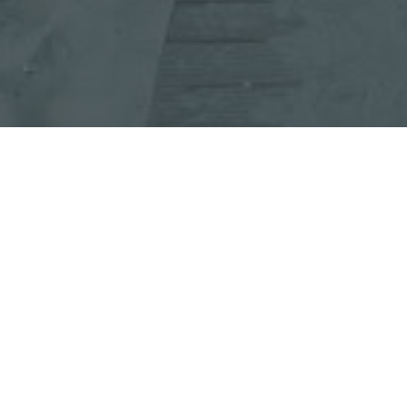
Le
Startij’Kast
s’insc
pour tous » portée pa
s’adresse aux person
physique sans object