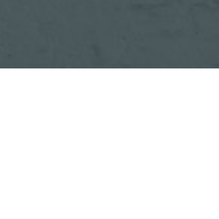
rit pleinement dans la démarche « Sport
r le Tri’Kast. Cette animation Sport Santé
nes souhaitant pratiquer une activité
if de performance ni de compétition.